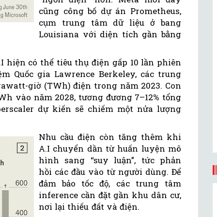
cũng công bố dự án Prometheus,
cụm trung tâm dữ liệu ở bang
Louisiana với diện tích gần bằng
 hiện có thể tiêu thụ điện gấp 10 lần phiên
ệm Quốc gia Lawrence Berkeley, các trung
terawatt-giờ (TWh) điện trong năm 2023. Con
TWh vào năm 2028, tương đương 7–12% tổng
perscaler dự kiến sẽ chiếm một nửa lượng
Nhu cầu điện còn tăng thêm khi
A.I chuyển dần từ huấn luyện mô
hình sang “suy luận”, tức phản
hồi các đầu vào từ người dùng. Để
đảm bảo tốc độ, các trung tâm
inference cần đặt gần khu dân cư,
nơi lại thiếu đất và điện.