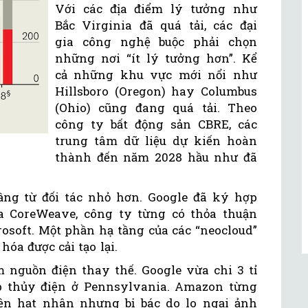
Với các địa điểm lý tưởng như
Bắc Virginia đã quá tải, các đại
gia công nghệ buộc phải chọn
những nơi “ít lý tưởng hơn”. Kể
cả những khu vực mới nổi như
Hillsboro (Oregon) hay Columbus
(Ohio) cũng đang quá tải. Theo
công ty bất động sản CBRE, các
trung tâm dữ liệu dự kiến hoàn
thành đến năm 2028 hầu như đã
ầng từ đối tác nhỏ hơn. Google đã ký hợp
a CoreWeave, công ty từng có thỏa thuận
crosoft. Một phần hạ tầng của các “neocloud”
hóa được cải tạo lại.
m nguồn điện thay thế. Google vừa chi 3 tỉ
p thủy điện ở Pennsylvania. Amazon từng
ện hạt nhân nhưng bị bác do lo ngại ảnh