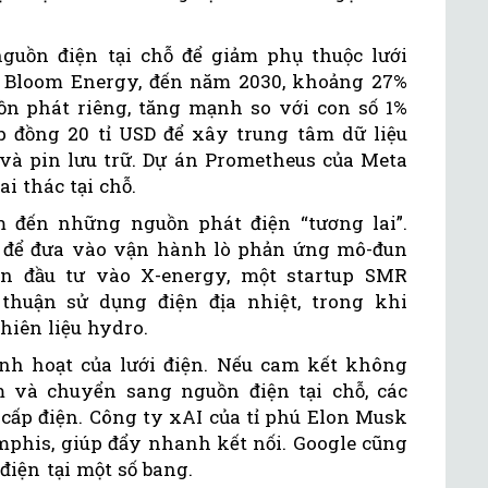
uồn điện tại chỗ để giảm phụ thuộc lưới
a Bloom Energy, đến năm 2030, khoảng 27%
ồn phát riêng, tăng mạnh so với con số 1%
 đồng 20 tỉ USD để xây trung tâm dữ liệu
i và pin lưu trữ. Dự án Prometheus của Meta
i thác tại chỗ.
 đến những nguồn phát điện “tương lai”.
r để đưa vào vận hành lò phản ứng mô-đun
n đầu tư vào X-energy, một startup SMR
thuận sử dụng điện địa nhiệt, trong khi
hiên liệu hydro.
inh hoạt của lưới điện. Nếu cam kết không
m và chuyển sang nguồn điện tại chỗ, các
 cấp điện. Công ty xAI của tỉ phú Elon Musk
his, giúp đẩy nhanh kết nối. Google cũng
điện tại một số bang.