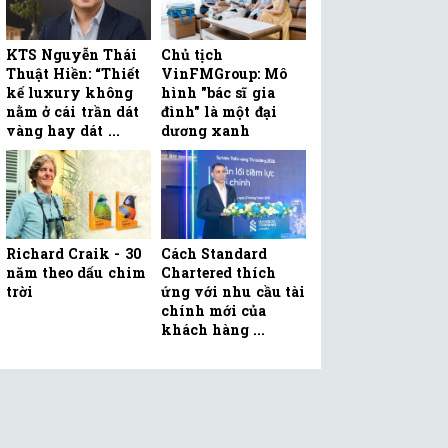
KTS Nguyễn Thái
Chủ tịch
Thuật Hiền: “Thiết
VinFMGroup: Mô
kế luxury không
hình "bác sĩ gia
nằm ở cái trần dát
đình" là một đại
vàng hay dát ...
dương xanh
Richard Craik - 30
Cách Standard
năm theo dấu chim
Chartered thích
trời
ứng với nhu cầu tài
chính mới của
khách hàng ...