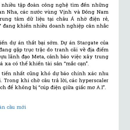
 nhiều tập đoàn công nghệ tìm đến những
Ban Nha, các nước vùng Vịnh và Đông Nam
rung tâm dữ liệu tại châu Á nhờ điện rẻ,
7 đang khiến nhiều doanh nghiệp cân nhắc
iến dự án thất bại sớm. Dự án Stargate của
ang gặp trục trặc do tranh cãi về địa điểm
cựu lãnh đạo Meta, cảnh báo việc xây trung
 xa có thể khiến tài sản “mắc cạn”.
 tiến nhất cũng khó dự báo chính xác nhu
 Trong khi chờ câu trả lời, các hyperscaler
h để không bị “cúp điện giữa giấc mơ A.I”.
àn cầu mới