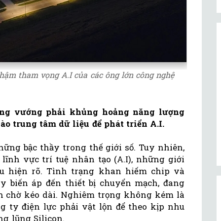
 chậm tham vọng A.I của các ông lớn công nghệ
ang vướng phải khủng hoảng năng lượng
o trung tâm dữ liệu để phát triển A.I.
ững bậc thầy trong thế giới số. Tuy nhiên,
lĩnh vực trí tuệ nhân tạo (A.I), những giới
ầu hiện rõ. Tình trạng khan hiếm chip và
máy biến áp đến thiết bị chuyển mạch, đang
ian chờ kéo dài. Nghiêm trọng không kém là
g ty điện lực phải vật lộn để theo kịp nhu
ng lũng Silicon.