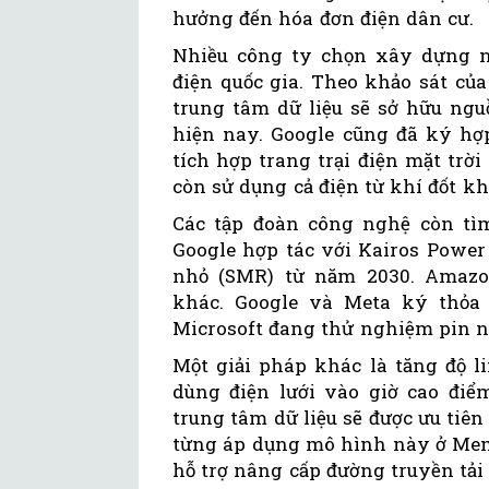
hưởng đến hóa đơn điện dân cư.
Nhiều công ty chọn xây dựng ng
điện quốc gia. Theo khảo sát củ
trung tâm dữ liệu sẽ sở hữu ngu
hiện nay. Google cũng đã ký hợp
tích hợp trang trại điện mặt trờ
còn sử dụng cả điện từ khí đốt kha
Các tập đoàn công nghệ còn tìm
Google hợp tác với Kairos Powe
nhỏ (SMR) từ năm 2030. Amazo
khác. Google và Meta ký thỏa 
Microsoft đang thử nghiệm pin n
Một giải pháp khác là tăng độ l
dùng điện lưới vào giờ cao điể
trung tâm dữ liệu sẽ được ưu tiên
từng áp dụng mô hình này ở Memp
hỗ trợ nâng cấp đường truyền tải 