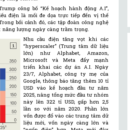
Trump công bố “Kế hoạch hành động A.I”,
ếu điện là mối đe dọa trực tiếp đến vị thế
 Trong bối cảnh đó, các tập đoàn công nghệ
t năng lượng ngày càng trầm trọng.
Nhu cầu điện tăng vọt khi các
“hyperscaler” (Trung tâm dữ liệu
lớn) như Alphabet, Amazon,
Microsoft và Meta đẩy mạnh
triển khai các dự án A.I. Ngày
23/7, Alphabet, công ty mẹ của
Google, thông báo tăng thêm 10 tỉ
USD vào kế hoạch đầu tư năm
2025, nâng tổng mức đầu tư nhóm
này lên 322 tỉ USD, gấp hơn 2,5
lần so với năm 2020. Phần lớn
vốn được đổ vào các trung tâm dữ
liệu mới, vốn ngày càng lớn và
“ngốn điện” hơn. Meta mới đây