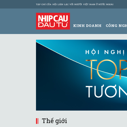
TẠP CHÍ CỦA HỘI LIÊN LẠC VỚI NGƯỜI VIỆT NAM Ở NƯỚC NGOÀI
KINH DOANH
CÔNG NG
Thế giới