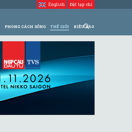
English
Đặt tạp chí
N
PHONG CÁCH SỐNG
THẾ GIỚI
KIỀU BÀO