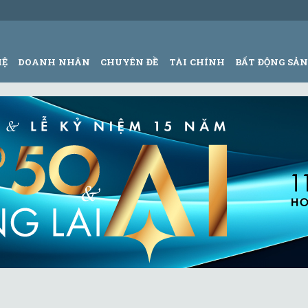
HỆ
DOANH NHÂN
CHUYÊN ĐỀ
TÀI CHÍNH
BẤT ĐỘNG SẢ